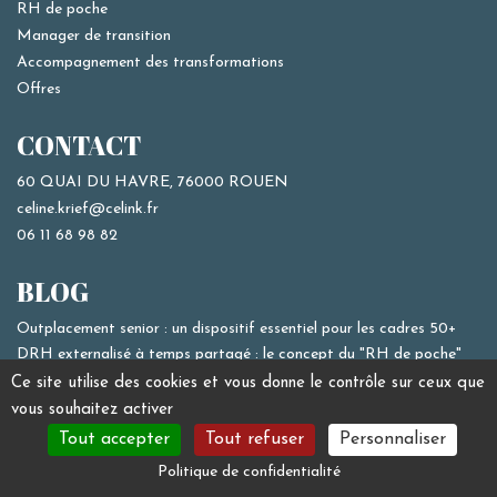
RH de poche
Manager de transition
Accompagnement des transformations
Offres
CONTACT
60 QUAI DU HAVRE, 76000 ROUEN
celine.krief@celink.fr
06 11 68 98 82
BLOG
Outplacement senior : un dispositif essentiel pour les cadres 50+
DRH externalisé à temps partagé : le concept du "RH de poche"
pour les dirigeants de PME, ETI et Start up.
Ce site utilise des cookies et vous donne le contrôle sur ceux que
Comment attirer les meilleurs profils cadres en Normandie ?
vous souhaitez activer
Tout accepter
Tout refuser
Personnaliser
RÉSEAUX
Politique de confidentialité